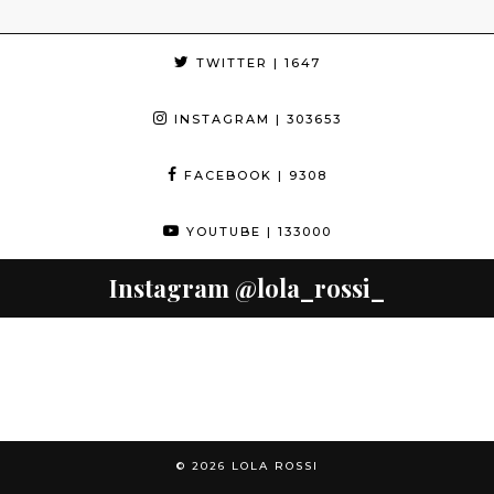
TWITTER
| 1647
INSTAGRAM
| 303653
FACEBOOK
| 9308
YOUTUBE
| 133000
Instagram
@lola_rossi_
© 2026
LOLA ROSSI