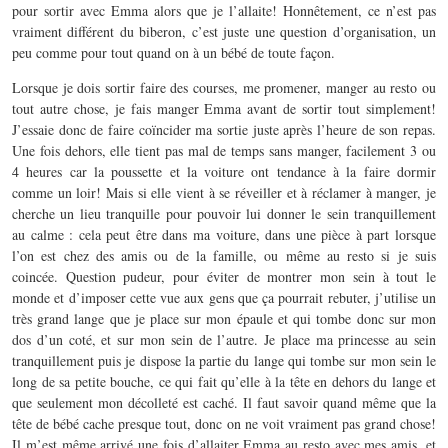
pour sortir avec Emma alors que je l’allaite! Honnêtement, ce n’est pas
vraiment différent du biberon, c’est juste une question d’organisation, un
peu comme pour tout quand on à un bébé de toute façon.
Lorsque je dois sortir faire des courses, me promener, manger au resto ou
tout autre chose, je fais manger Emma avant de sortir tout simplement!
J’essaie donc de faire coïncider ma sortie juste après l’heure de son repas.
Une fois dehors, elle tient pas mal de temps sans manger, facilement 3 ou
4 heures car la poussette et la voiture ont tendance à la faire dormir
comme un loir! Mais si elle vient à se réveiller et à réclamer à manger, je
cherche un lieu tranquille pour pouvoir lui donner le sein tranquillement
au calme : cela peut être dans ma voiture, dans une pièce à part lorsque
l’on est chez des amis ou de la famille, ou même au resto si je suis
coincée. Question pudeur, pour éviter de montrer mon sein à tout le
monde et d’imposer cette vue aux gens que ça pourrait rebuter, j’utilise un
très grand lange que je place sur mon épaule et qui tombe donc sur mon
dos d’un coté, et sur mon sein de l’autre. Je place ma princesse au sein
tranquillement puis je dispose la partie du lange qui tombe sur mon sein le
long de sa petite bouche, ce qui fait qu’elle à la tête en dehors du lange et
que seulement mon décolleté est caché. Il faut savoir quand même que la
tête de bébé cache presque tout, donc on ne voit vraiment pas grand chose!
Il m’est même arrivé une fois d’allaiter Emma au resto avec mes amis, et