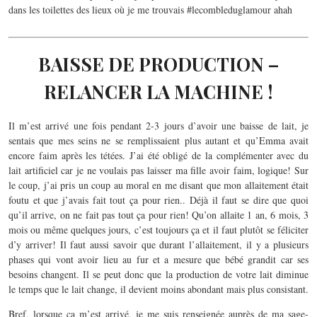
dans les toilettes des lieux où je me trouvais #lecombleduglamour ahah
BAISSE DE PRODUCTION –
RELANCER LA MACHINE !
Il m’est arrivé une fois pendant 2-3 jours d’avoir une baisse de lait, je
sentais que mes seins ne se remplissaient plus autant et qu’Emma avait
encore faim après les tétées. J’ai été obligé de la complémenter avec du
lait artificiel car je ne voulais pas laisser ma fille avoir faim, logique! Sur
le coup, j’ai pris un coup au moral en me disant que mon allaitement était
foutu et que j’avais fait tout ça pour rien.. Déjà il faut se dire que quoi
qu’il arrive, on ne fait pas tout ça pour rien! Qu’on allaite 1 an, 6 mois, 3
mois ou même quelques jours, c’est toujours ça et il faut plutôt se féliciter
d’y arriver! Il faut aussi savoir que durant l’allaitement, il y a plusieurs
phases qui vont avoir lieu au fur et a mesure que bébé grandit car ses
besoins changent. Il se peut donc que la production de votre lait diminue
le temps que le lait change, il devient moins abondant mais plus consistant.
Bref, lorsque ça m’est arrivé, je me suis renseignée auprès de ma sage-