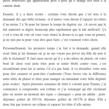
petits bourrelets qui apparaissent petit à petit qu’il mange très bien à la
cantine ahah.
Ensuite, il y a deux écoles : certains vous diront que c’est sein à la
demande dès que bébé réclame, et d’autres vous diront d’espacer les tétées
d’au moins 2 à 3h pour lui laisser le temps de digérer, etc. (A savoir que le
lait maternel se digère beaucoup plus rapidement que le lait artificiel). Ça
c’est à vous de voir où vous vous situez la dessus et ce que vous en pensez,
je ne suis pas la pour vous dire quoi faire, c’est vraiment votre choix.
Personnellement, les premiers temps j’ai fait à la demande, quand elle
avait faim je lui donnais car je ne me voyais pas priver ma fille du sein si
elle le réclamait! Il faut aussi savoir qu’il y a des tétées de plaisir, où votre
bout de chou veut juste téter pour se sentir blotti contre vous, c’est
réconfortant pour lui et même s’il n’a pas faim, il va tétouiller votre sein
pour être rassurer et peut-être s’endormir (Vous ferrez vite la différence
entre tétée de plaisir et tétée pour manger en entendant votre bébé déglutir
pour avaler). Après plusieurs semaines de tétée à volonté pour Emma, j’ai
commencé à comprendre son rythme et j’ai remarqué qu’elle réclamait
plus ou moins au moment des repas « classiques » pour un adulte : petit-
déjeuner, goûter de 10/11h, déjeuner, goûter de 16/17h et dîner. Elle a
donc fini par trouver un rythme et espacer les tétée d’elle même.