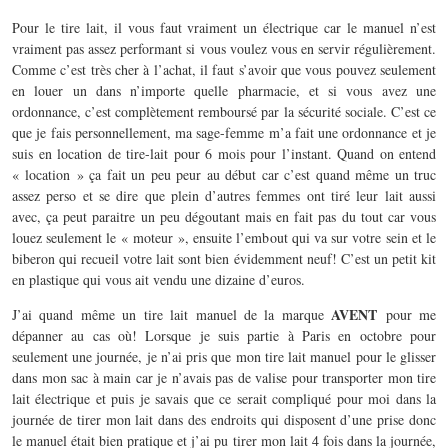
Pour le tire lait, il vous faut vraiment un électrique car le manuel n’est
vraiment pas assez performant si vous voulez vous en servir régulièrement.
Comme c’est très cher à l’achat, il faut s’avoir que vous pouvez seulement
en louer un dans n’importe quelle pharmacie, et si vous avez une
ordonnance, c’est complètement remboursé par la sécurité sociale. C’est ce
que je fais personnellement, ma sage-femme m’a fait une ordonnance et je
suis en location de tire-lait pour 6 mois pour l’instant. Quand on entend
« location » ça fait un peu peur au début car c’est quand même un truc
assez perso et se dire que plein d’autres femmes ont tiré leur lait aussi
avec, ça peut paraitre un peu dégoutant mais en fait pas du tout car vous
louez seulement le « moteur », ensuite l’embout qui va sur votre sein et le
biberon qui recueil votre lait sont bien évidemment neuf! C’est un petit kit
en plastique qui vous ait vendu une dizaine d’euros.
AVENT
J’ai quand même un tire lait manuel de la marque
pour me
dépanner au cas où! Lorsque je suis partie à Paris en octobre pour
seulement une journée, je n’ai pris que mon tire lait manuel pour le glisser
dans mon sac à main car je n’avais pas de valise pour transporter mon tire
lait électrique et puis je savais que ce serait compliqué pour moi dans la
journée de tirer mon lait dans des endroits qui disposent d’une prise donc
le manuel était bien pratique et j’ai pu tirer mon lait 4 fois dans la journée,