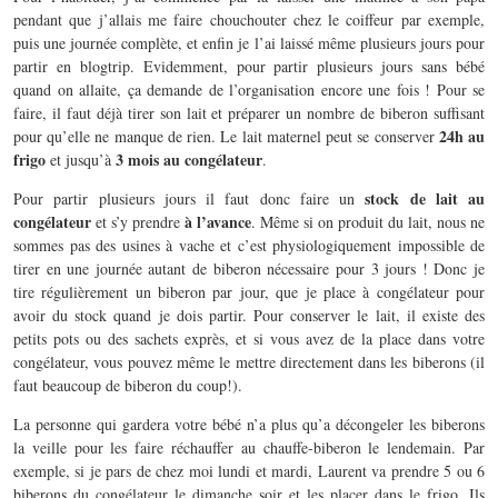
pendant que j’allais me faire chouchouter chez le coiffeur par exemple,
puis une journée complète, et enfin je l’ai laissé même plusieurs jours pour
partir en blogtrip. Evidemment, pour partir plusieurs jours sans bébé
quand on allaite, ça demande de l’organisation encore une fois ! Pour se
faire, il faut déjà tirer son lait et préparer un nombre de biberon suffisant
24h au
pour qu’elle ne manque de rien. Le lait maternel peut se conserver
frigo
3 mois au congélateur
et jusqu’à
.
stock de lait au
Pour partir plusieurs jours il faut donc faire un
congélateur
à l’avance
et s’y prendre
. Même si on produit du lait, nous ne
sommes pas des usines à vache et c’est physiologiquement impossible de
tirer en une journée autant de biberon nécessaire pour 3 jours ! Donc je
tire régulièrement un biberon par jour, que je place à congélateur pour
avoir du stock quand je dois partir. Pour conserver le lait, il existe des
petits pots ou des sachets exprès, et si vous avez de la place dans votre
congélateur, vous pouvez même le mettre directement dans les biberons (il
faut beaucoup de biberon du coup!).
La personne qui gardera votre bébé n’a plus qu’a décongeler les biberons
la veille pour les faire réchauffer au chauffe-biberon le lendemain. Par
exemple, si je pars de chez moi lundi et mardi, Laurent va prendre 5 ou 6
biberons du congélateur le dimanche soir et les placer dans le frigo. Ils