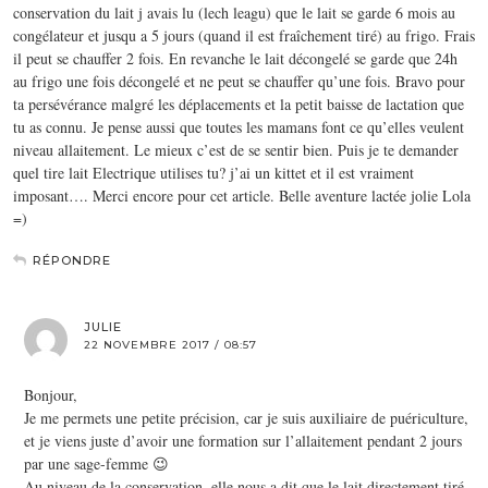
conservation du lait j avais lu (lech leagu) que le lait se garde 6 mois au
congélateur et jusqu a 5 jours (quand il est fraîchement tiré) au frigo. Frais
il peut se chauffer 2 fois. En revanche le lait décongelé se garde que 24h
au frigo une fois décongelé et ne peut se chauffer qu’une fois. Bravo pour
ta persévérance malgré les déplacements et la petit baisse de lactation que
tu as connu. Je pense aussi que toutes les mamans font ce qu’elles veulent
niveau allaitement. Le mieux c’est de se sentir bien. Puis je te demander
quel tire lait Electrique utilises tu? j’ai un kittet et il est vraiment
imposant…. Merci encore pour cet article. Belle aventure lactée jolie Lola
=)
RÉPONDRE
JULIE
22 NOVEMBRE 2017 / 08:57
Bonjour,
Je me permets une petite précision, car je suis auxiliaire de puériculture,
et je viens juste d’avoir une formation sur l’allaitement pendant 2 jours
par une sage-femme 😉
Au niveau de la conservation, elle nous a dit que le lait directement tiré