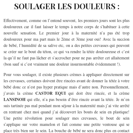
SOULAGER LES DOULEURS :
Effectivement, comme on l’entend souvent, les premiers jours sont les plus
douloureux car il faut laisser le temps à notre corps de s’habituer à cette
nouvelle sensation. Le premier jour à la maternité n’a pas été trop
douloureux pour ma part mais le 2ème et 3ème jour oui! Avec la succion
de bébé, l’humidité de sa salive etc, on a des petites crevasses qui peuvent
se créer sur le bout du téton, ce qui va rendre la tétée douloureuse et c’est
la qu’il ne faut pas lâcher et s’accrocher pour ne pas arrêter cet allaitement
(bon sauf si c’est vraiment une douleur insurmontable évidemment !).
Pour vous soulager, il existe plusieurs crèmes à appliquer directement sur
les crevasses, certaines doivent être rincées avant de donner la tétée à votre
bébé donc ce n’est pas hyper pratique mais d’autre non. Personnellement,
CASTOR EQUI
j’avais la crème
qui doit être rincée, et la crème
LANSINOH
qui elle, n’a pas besoin d’être rincée avant la tétée. Je m’en
suis tartinée pas mal pendant mon séjour à la maternité mais j’ai vite arrêté
en rentrant chez moi quand j’ai découvert les bouts de sein en plastique!
Une petite révolution pour soulager mes crevasses, le bout de sein
s’applique sur votre mamelon et fait comme une petite ventouse qui se
place très bien sur le sein. La bouche de bébé ne sera donc plus en contact