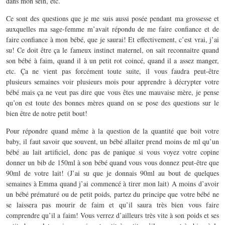
dans mon sein, etc.
Ce sont des questions que je me suis aussi posée pendant ma grossesse et
auxquelles ma sage-femme m’avait répondu de me faire confiance et de
faire confiance à mon bébé, que je saurai! Et effectivement, c’est vrai, j’ai
su! Ce doit être ça le fameux instinct maternel, on sait reconnaitre quand
son bébé à faim, quand il à un petit rot coincé, quand il a assez manger,
etc. Ça ne vient pas forcément toute suite, il vous faudra peut-être
plusieurs semaines voir plusieurs mois pour apprendre à décrypter votre
bébé mais ça ne veut pas dire que vous êtes une mauvaise mère, je pense
qu’on est toute des bonnes mères quand on se pose des questions sur le
bien être de notre petit bout!
Pour répondre quand même à la question de la quantité que boit votre
baby, il faut savoir que souvent, un bébé allaiter prend moins de ml qu’un
bébé au lait artificiel, donc pas de panique si vous voyez votre copine
donner un bib de 150ml à son bébé quand vous vous donnez peut-être que
90ml de votre lait! (J’ai su que je donnais 90ml au bout de quelques
semaines à Emma quand j’ai commencé à tirer mon lait) A moins d’avoir
un bébé prématuré ou de petit poids, partez du principe que votre bébé ne
se laissera pas mourir de faim et qu’il saura très bien vous faire
comprendre qu’il a faim! Vous verrez d’ailleurs très vite à son poids et ses