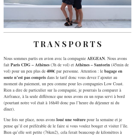
T R A N S P O R T S
AEGEAN
Nous sommes partis en avion avec la compagnie
. Nous avons
Paris CDG – Athènes
Athènes – Santorin
fait
(3h de vol) et
(45min de
400€
bagage en
vol) pour un peu plus de
par personne. Attention : le
soute n’est pas compris
dans le tarif donc vous devez l’ajouter au
moment du paiement, un peu comme pour les compagnies Low Coast.
Rien a dire de particulier sur la compagnie, je pourrais la comparer à
Airfrance, à la seule différence que nous avons eu un repas servi à bord
(pourtant notre vol était à 16h40 donc pas l’heure du déjeuner ni du
dîner).
loué une voiture
Une fois sur place, nous avons
pour la semaine et je
pense qu’il est préférable de le faire si vous voulez bouger et visiter l’île.
Bien qu’elle soit petite (76km2), cela ferait beaucoup de kilomètres à