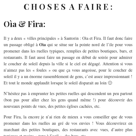
C H O S E S A F A I R E :
Oìa & Fira:
Il y a deux « villes principales » à Santorin : Oìa et Fira. Il faut donc faire
Oìa
un passage obligé à
qui se situe sur la pointe nord de l’ile pour vous
promener dans les ruelles typiques, remplies de petites boutiques, bars, et
restaurants. Il faut aussi faire un passage en début de soirée pour admirer
le coucher de soleil depuis la ville si le ciel est dégagé. Attention si vous
n’aimez pas les « foules » ou que ça vous angoisse, pour le coucher de
soleil il y a un énorme rassemblement de gens, c’est assez impressionnant !
Et tout le monde applaudit lorsque le soleil disparait au loin 🙂
N’hésitez pas à emprunter les petites ruelles qui descendent un peu partout
(bon pas pour aller chez les gens quand même !) pour découvrir des
nouveaux points de vues, des petites églises cachées, etc.
Pour Fira, la encore je n’ai rien de mieux a vous conseiller que de vous
promener dans les ruelles au gré de vos envies ! Vous découvrirez en
marchant des petites boutiques, des restaurants avec vues, d’autre plus
typiques et moins « tape à l’oeil », des bars, etc.