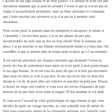
l’accord de ma sage-femme et de mon gynéco. Ce dernier m’avait fait une
attestation stipulant que je pouvais prendre l’avion et que je n’avais pas de
risque d’accouchement prématuré, mais au final, personne n’a remarqué
que j’étais enceinte aux aéroports et je n’ai pas eu à montrer cette
attestation.
Nous avons passé la journée dans les transports et aéroports, et même si
l’ensemble c’est très bien passé, j’ai eu des phases un peu plus
inconfortables du style mal au dos ou trop chaud! Pour la semaine sur
place, j’ai pu marcher et me balader normalement même si j’étais plus vite
essoufflée et que je prenais plus de temps pour avancer qu’à l’accoutumée.
Il est souvent préconisé aux femmes enceintes qui prennent l’avion de
porter des bas de contentions mais après en avoir parlé à mon gynécologue
et ma sage-femme, ils m’ont tous les deux dit que ce n’était pas nécéssaire
dans mon cas donc je n’en ai pas pris. Je me suis levée une ou deux fois
durant le vol de 3h pour aller aux toilettes et marcher un petit peu. Pensez
à choisir un siège coté couloir si vous avez des envies fréquentes de pipi
histoire de ne pas faire lever toute la rangée 50 fois pendant le vol ahah.
Si vous avez l’accord de votre gynécologue ou sage-femme et que vous
décidez de partir en voyage enceinte, je vous conseille tout de même de
bien vous renseigner auprès de la compagnie aérienne avec laquelle vous