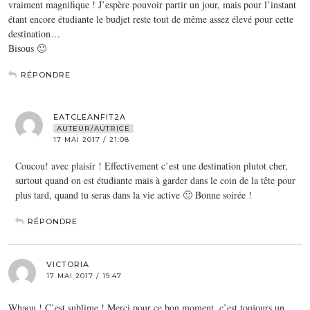
vraiment magnifique ! J’espère pouvoir partir un jour, mais pour l’instant
étant encore étudiante le budjet reste tout de même assez élevé pour cette
destination…
Bisous 🙂
RÉPONDRE
EATCLEANFIT2A
AUTEUR/AUTRICE
17 MAI 2017 / 21:08
Coucou! avec plaisir ! Effectivement c’est une destination plutot cher,
surtout quand on est étudiante mais à garder dans le coin de la tête pour
plus tard, quand tu seras dans la vie active 🙂 Bonne soirée !
RÉPONDRE
VICTORIA
17 MAI 2017 / 19:47
Whaou ! C’est sublime ! Merci pour ce bon moment, c’est toujours un