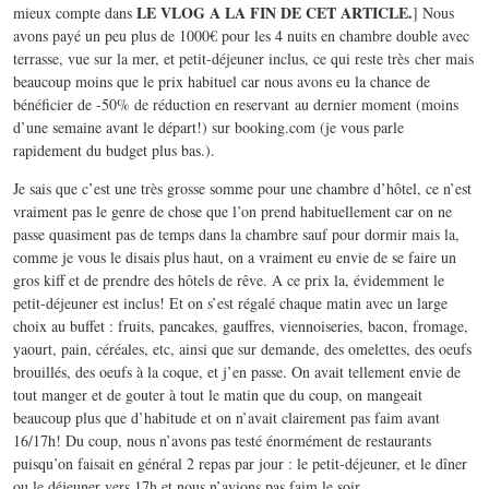
LE VLOG A LA FIN DE CET ARTICLE.
mieux compte dans
] Nous
avons payé un peu plus de 1000€ pour les 4 nuits en chambre double avec
terrasse, vue sur la mer, et petit-déjeuner inclus, ce qui reste très cher mais
beaucoup moins que le prix habituel car nous avons eu la chance de
bénéficier de -50% de réduction en reservant au dernier moment (moins
d’une semaine avant le départ!) sur booking.com (je vous parle
rapidement du budget plus bas.).
Je sais que c’est une très grosse somme pour une chambre d’hôtel, ce n’est
vraiment pas le genre de chose que l’on prend habituellement car on ne
passe quasiment pas de temps dans la chambre sauf pour dormir mais la,
comme je vous le disais plus haut, on a vraiment eu envie de se faire un
gros kiff et de prendre des hôtels de rêve. A ce prix la, évidemment le
petit-déjeuner est inclus! Et on s’est régalé chaque matin avec un large
choix au buffet : fruits, pancakes, gauffres, viennoiseries, bacon, fromage,
yaourt, pain, céréales, etc, ainsi que sur demande, des omelettes, des oeufs
brouillés, des oeufs à la coque, et j’en passe. On avait tellement envie de
tout manger et de gouter à tout le matin que du coup, on mangeait
beaucoup plus que d’habitude et on n’avait clairement pas faim avant
16/17h! Du coup, nous n’avons pas testé énormément de restaurants
puisqu’on faisait en général 2 repas par jour : le petit-déjeuner, et le dîner
ou le déjeuner vers 17h et nous n’avions pas faim le soir…