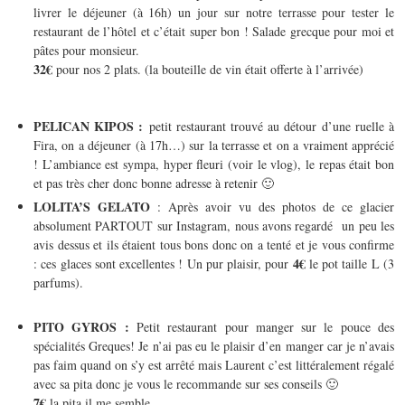
livrer le déjeuner (à 16h) un jour sur notre terrasse pour tester le
restaurant de l’hôtel et c’était super bon ! Salade grecque pour moi et
pâtes pour monsieur.
32€
pour nos 2 plats. (la bouteille de vin était offerte à l’arrivée)
PELICAN KIPOS :
petit restaurant trouvé au détour d’une ruelle à
Fira, on a déjeuner (à 17h…) sur la terrasse et on a vraiment apprécié
! L’ambiance est sympa, hyper fleuri (voir le vlog), le repas était bon
et pas très cher donc bonne adresse à retenir 🙂
LOLITA’S GELATO
: Après avoir vu des photos de ce glacier
absolument PARTOUT sur Instagram, nous avons regardé un peu les
avis dessus et ils étaient tous bons donc on a tenté et je vous confirme
4€
: ces glaces sont excellentes ! Un pur plaisir, pour
le pot taille L (3
parfums).
PITO GYROS :
Petit restaurant pour manger sur le pouce des
spécialités Greques! Je n’ai pas eu le plaisir d’en manger car je n’avais
pas faim quand on s’y est arrêté mais Laurent c’est littéralement régalé
avec sa pita donc je vous le recommande sur ses conseils 🙂
7€
la pita il me semble.