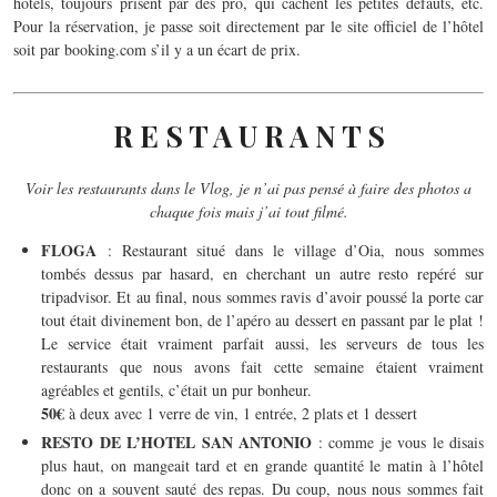
hôtels, toujours prisent par des pro, qui cachent les petites défauts, etc.
Pour la réservation, je passe soit directement par le site officiel de l’hôtel
soit par booking.com s’il y a un écart de prix.
R E S T A U R A N T S
Voir les restaurants dans le Vlog, je n’ai pas pensé à faire des photos a
chaque fois mais j’ai tout filmé.
FLOGA
: Restaurant situé dans le village d’Oia, nous sommes
tombés dessus par hasard, en cherchant un autre resto repéré sur
tripadvisor. Et au final, nous sommes ravis d’avoir poussé la porte car
tout était divinement bon, de l’apéro au dessert en passant par le plat !
Le service était vraiment parfait aussi, les serveurs de tous les
restaurants que nous avons fait cette semaine étaient vraiment
agréables et gentils, c’était un pur bonheur.
50€
à deux avec 1 verre de vin, 1 entrée, 2 plats et 1 dessert
RESTO DE L’HOTEL
SAN ANTONIO
: comme je vous le disais
plus haut, on mangeait tard et en grande quantité le matin à l’hôtel
donc on a souvent sauté des repas. Du coup, nous nous sommes fait