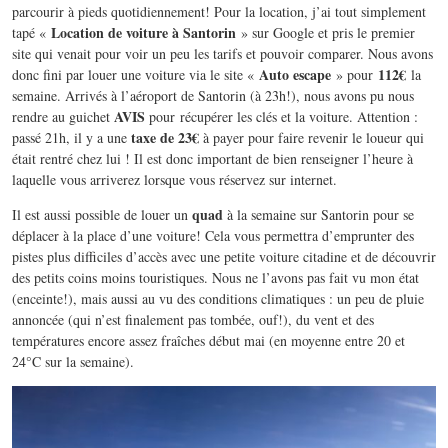
parcourir à pieds quotidiennement! Pour la location, j’ai tout simplement
Location de voiture à Santorin
tapé «
» sur Google et pris le premier
site qui venait pour voir un peu les tarifs et pouvoir comparer. Nous avons
Auto escape
112€
donc fini par louer une voiture via le site «
» pour
la
semaine. Arrivés à l’aéroport de Santorin (à 23h!), nous avons pu nous
AVIS
rendre au guichet
pour récupérer les clés et la voiture. Attention :
taxe de 23€
passé 21h, il y a une
à payer pour faire revenir le loueur qui
était rentré chez lui ! Il est donc important de bien renseigner l’heure à
laquelle vous arriverez lorsque vous réservez sur internet.
quad
Il est aussi possible de louer un
à la semaine sur Santorin pour se
déplacer à la place d’une voiture! Cela vous permettra d’emprunter des
pistes plus difficiles d’accès avec une petite voiture citadine et de découvrir
des petits coins moins touristiques. Nous ne l’avons pas fait vu mon état
(enceinte!), mais aussi au vu des conditions climatiques : un peu de pluie
annoncée (qui n’est finalement pas tombée, ouf!), du vent et des
températures encore assez fraîches début mai (en moyenne entre 20 et
24°C sur la semaine).