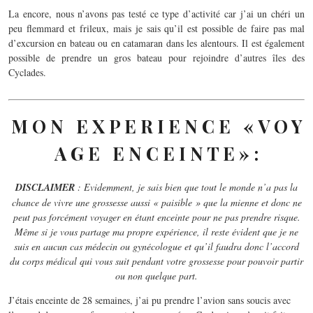
La encore, nous n’avons pas testé ce type d’activité car j’ai un chéri un
peu flemmard et frileux, mais je sais qu’il est possible de faire pas mal
d’excursion en bateau ou en catamaran dans les alentours. Il est également
possible de prendre un gros bateau pour rejoindre d’autres îles des
Cyclades.
M O N E X P E R I E N C E « V O Y
A G E E N C E I N T E » :
DISCLAIMER
: Evidemment, je sais bien que tout le monde n’a pas la
chance de vivre une grossesse aussi « paisible » que la mienne et donc ne
peut pas forcément voyager en étant enceinte pour ne pas prendre risque.
Même si je vous partage ma propre expérience, il reste évident que je ne
suis en aucun cas médecin ou gynécologue et qu’il faudra donc l’accord
du corps médical qui vous suit pendant votre grossesse pour pouvoir partir
ou non quelque part.
J’étais enceinte de 28 semaines, j’ai pu prendre l’avion sans soucis avec