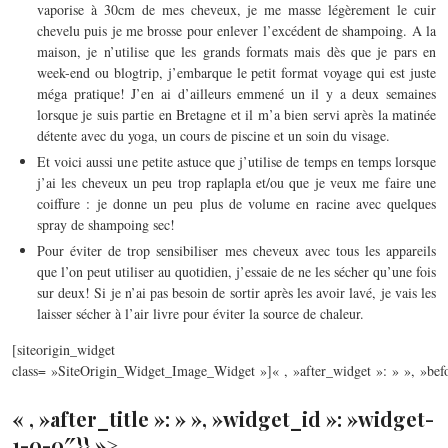
vaporise à 30cm de mes cheveux, je me masse légèrement le cuir
chevelu puis je me brosse pour enlever l’excédent de shampoing. A la
maison, je n’utilise que les grands formats mais dès que je pars en
week-end ou blogtrip, j’embarque le petit format voyage qui est juste
méga pratique! J’en ai d’ailleurs emmené un il y a deux semaines
lorsque je suis partie en Bretagne et il m’a bien servi après la matinée
détente avec du yoga, un cours de piscine et un soin du visage.
Et voici aussi une petite astuce que j’utilise de temps en temps lorsque
j’ai les cheveux un peu trop raplapla et/ou que je veux me faire une
coiffure : je donne un peu plus de volume en racine avec quelques
spray de shampoing sec!
Pour éviter de trop sensibiliser mes cheveux avec tous les appareils
que l’on peut utiliser au quotidien, j’essaie de ne les sécher qu’une fois
sur deux! Si je n’ai pas besoin de sortir après les avoir lavé, je vais les
laisser sécher à l’air livre pour éviter la source de chaleur.
[siteorigin_widget
class= »SiteOrigin_Widget_Image_Widget »]
« , »after_widget »: » », »befo
« , »after_title »: » », »widget_id »: »widget-
1-0-0″}} »>