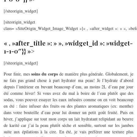
[/siteorigin_widget]
[siteorigin_widget
class= »SiteOrigin_Widget_Image_Widget »]
« , »after_widget »: » », »befo
« , »after_title »: » », »widget_id »: »widget-
1-1-0″}} »>
[/siteorigin_widget]
soins du corps
Pour finir, mes
de manière plus générale. Globalement, je
ne fais pas grand chose à part hydrater ma peau! Je l’hydrate d’abord
depuis l’intérieur en buvant beaucoup d’eau, au moins 2L d’eau par jour
été comme hiver! Si vous avez du mal à boire de l’eau plutôt que des
sodas, vous pouvez essayer les eaux infusées comme on en voit beaucoup
en été : faire infuser des fruits ou des plantes aromatiques (ex: menthe)
dans votre bouteille d’eau pour lui donner un petit goût fruité. Puis en
hiver, j’applique sur tout mon corps un lait hydratant relipidant au beurre
de karité car j’ai la peau plutôt sèche et sensible, surtout sur les jambes
suite aux épilations à la cire. En été, je vais préférer une texture plus