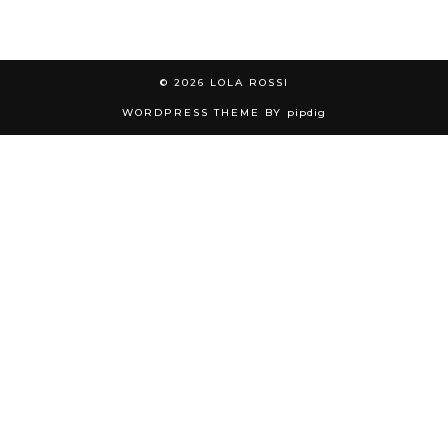
© 2026
LOLA ROSSI
WORDPRESS THEME BY
pipdig