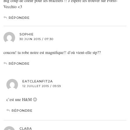
Big coup de coeur pour les bracelets !! J’espère les trouver sur Porto-
Vecchio <3
RÉPONDRE
SOPHIE
30 JUIN 2015 / 07:30
coucou! ta robe noire est magnifique!! d’où vient-elle stp??
RÉPONDRE
EATCLEANFIT2A
12 JUILLET 2015 / 09:59
c’est une H&M 🙂
RÉPONDRE
CLARA