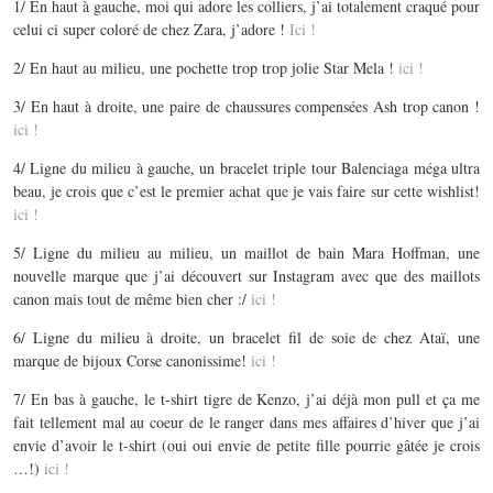
1/ En haut à gauche, moi qui adore les colliers, j’ai totalement craqué pour
celui ci super coloré de chez Zara, j’adore !
Ici !
2/ En haut au milieu, une pochette trop trop jolie Star Mela !
ici !
3/ En haut à droite, une paire de chaussures compensées Ash trop canon !
ici !
4/ Ligne du milieu à gauche, un bracelet triple tour Balenciaga méga ultra
beau, je crois que c’est le premier achat que je vais faire sur cette wishlist!
ici !
5/ Ligne du milieu au milieu, un maillot de bain Mara Hoffman, une
nouvelle marque que j’ai découvert sur Instagram avec que des maillots
canon mais tout de même bien cher :/
ici !
6/ Ligne du milieu à droite, un bracelet fil de soie de chez Ataï, une
marque de bijoux Corse canonissime!
ici !
7/ En bas à gauche, le t-shirt tigre de Kenzo, j’ai déjà mon pull et ça me
fait tellement mal au coeur de le ranger dans mes affaires d’hiver que j’ai
envie d’avoir le t-shirt (oui oui envie de petite fille pourrie gâtée je crois
…!)
ici !