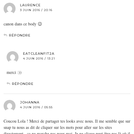
LAURENCE
3 JUIN 2016 / 20:16
canon dans ce body 😉
RÉPONDRE
EATCLEANFIT2A
4 JUIN 2016 / 13:21
merci :))
RÉPONDRE
JOHANNA
4 JUIN 2016 / 05:55
Coucou Lola ! Merci de partager tes looks avec nous. Il me semble que sur
snap tu nous as dit de cliquer sur les mots pour aller sur les sites
directement.. ça ne marche pas pour moi. Je ne clique peut être pas là où il