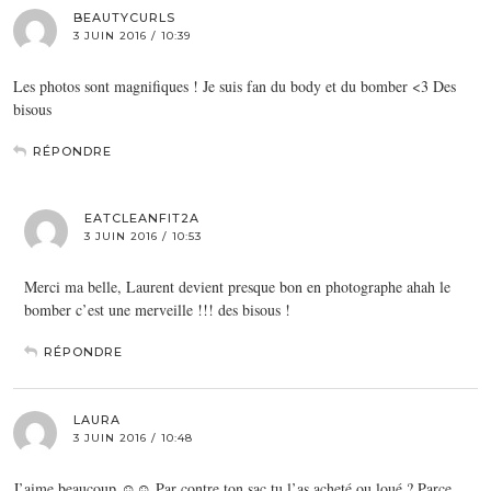
BEAUTYCURLS
3 JUIN 2016 / 10:39
Les photos sont magnifiques ! Je suis fan du body et du bomber <3 Des
bisous
RÉPONDRE
EATCLEANFIT2A
3 JUIN 2016 / 10:53
Merci ma belle, Laurent devient presque bon en photographe ahah le
bomber c’est une merveille !!! des bisous !
RÉPONDRE
LAURA
3 JUIN 2016 / 10:48
J’aime beaucoup ☺☺ Par contre ton sac tu l’as acheté ou loué ? Parce