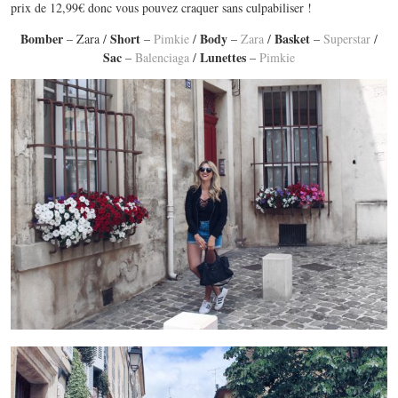
prix de 12,99€ donc vous pouvez craquer sans culpabiliser !
Bomber
Short
Body
Basket
– Zara /
–
Pimkie
/
–
Zara
/
–
Superstar
/
Sac
Lunettes
–
Balenciaga
/
–
Pimkie