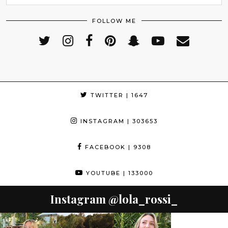
FOLLOW ME
TWITTER
| 1647
INSTAGRAM
| 303653
FACEBOOK
| 9308
YOUTUBE
| 133000
Instagram
@lola_rossi_