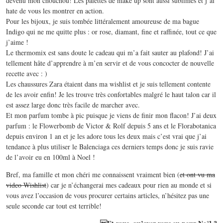
devenu mon chouchou! Les palettes de make up sont aussi sublimes et j’ai
hate de vous les montrer en action.
Pour les bijoux, je suis tombée littéralement amoureuse de ma bague
Indigo qui ne me quitte plus : or rose, diamant, fine et raffinée, tout ce que
j’aime !
Le thermomix est sans doute le cadeau qui m’a fait sauter au plafond! J’ai
tellement hâte d’apprendre à m’en servir et de vous concocter de nouvelle
recette avec : )
Les chaussures Zara étaient dans ma wishlist et je suis tellement contente
de les avoir enfin! Je les trouve très confortables malgré le haut talon car il
est assez large donc très facile de marcher avec.
Et mon parfum tombe à pic puisque je viens de finir mon flacon! J’ai deux
parfum : le Flowerbomb de Victor & Rolf depuis 5 ans et le Florabotanica
depuis environ 1 an et je les adore tous les deux mais c’est vrai que j’ai
tendance à plus utiliser le Balenciaga ces derniers temps donc je suis ravie
de l’avoir eu en 100ml à Noel !
Bref, ma famille et mon chéri me connaissent vraiment bien (
et ont vu ma
video Wishlist
) car je n’échangerai mes cadeaux pour rien au monde et si
vous avez l’occasion de vous procurer certains articles, n’hésitez pas une
seule seconde car tout est terrible!