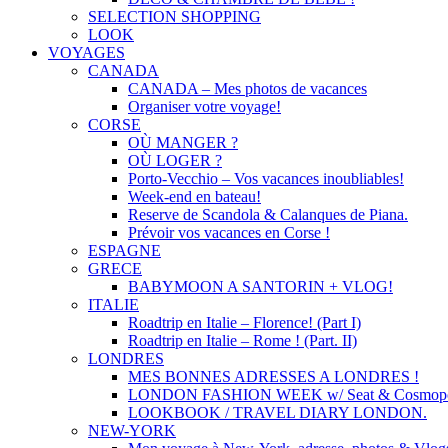
SELECTION SHOPPING
LOOK
VOYAGES
CANADA
CANADA – Mes photos de vacances
Organiser votre voyage!
CORSE
OÙ MANGER ?
OÙ LOGER ?
Porto-Vecchio – Vos vacances inoubliables!
Week-end en bateau!
Reserve de Scandola & Calanques de Piana.
Prévoir vos vacances en Corse !
ESPAGNE
GRECE
BABYMOON A SANTORIN + VLOG!
ITALIE
Roadtrip en Italie – Florence! (Part I)
Roadtrip en Italie – Rome ! (Part. II)
LONDRES
MES BONNES ADRESSES A LONDRES !
LONDON FASHION WEEK w/ Seat & Cosmopol
LOOKBOOK / TRAVEL DIARY LONDON.
NEW-YORK