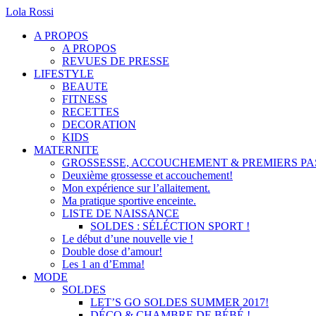
Lola Rossi
A PROPOS
A PROPOS
REVUES DE PRESSE
LIFESTYLE
BEAUTE
FITNESS
RECETTES
DECORATION
KIDS
MATERNITE
GROSSESSE, ACCOUCHEMENT & PREMIERS PAS
Deuxième grossesse et accouchement!
Mon expérience sur l’allaitement.
Ma pratique sportive enceinte.
LISTE DE NAISSANCE
SOLDES : SÉLÉCTION SPORT !
Le début d’une nouvelle vie !
Double dose d’amour!
Les 1 an d’Emma!
MODE
SOLDES
LET’S GO SOLDES SUMMER 2017!
DÉCO & CHAMBRE DE BÉBÉ !