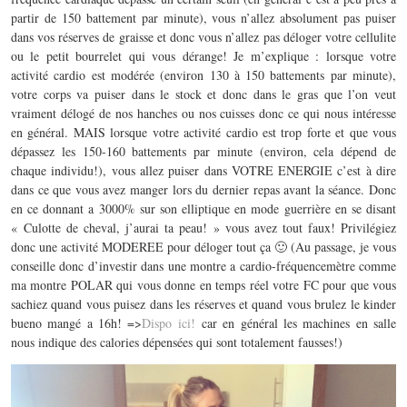
partir de 150 battement par minute), vous n’allez absolument pas puiser
dans vos réserves de graisse et donc vous n’allez pas déloger votre cellulite
ou le petit bourrelet qui vous dérange! Je m’explique : lorsque votre
activité cardio est modérée (environ 130 à 150 battements par minute),
votre corps va puiser dans le stock et donc dans le gras que l’on veut
vraiment délogé de nos hanches ou nos cuisses donc ce qui nous intéresse
en général. MAIS lorsque votre activité cardio est trop forte et que vous
dépassez les 150-160 battements par minute (environ, cela dépend de
chaque individu!), vous allez puiser dans VOTRE ENERGIE c’est à dire
dans ce que vous avez manger lors du dernier repas avant la séance. Donc
en ce donnant a 3000% sur son elliptique en mode guerrière en se disant
« Culotte de cheval, j’aurai ta peau! » vous avez tout faux! Privilégiez
donc une activité MODEREE pour déloger tout ça 🙂 (Au passage, je vous
conseille donc d’investir dans une montre a cardio-fréquencemètre comme
ma montre POLAR qui vous donne en temps réel votre FC pour que vous
sachiez quand vous puisez dans les réserves et quand vous brulez le kinder
bueno mangé a 16h! =>
Dispo ici!
car en général les machines en salle
nous indique des calories dépensées qui sont totalement fausses!)