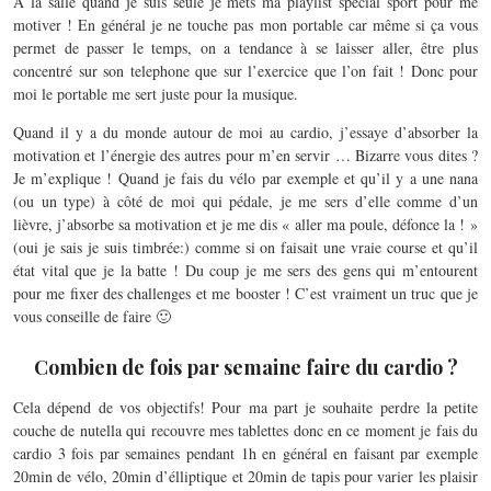
A la salle quand je suis seule je mets ma playlist spécial sport pour me
motiver ! En général je ne touche pas mon portable car même si ça vous
permet de passer le temps, on a tendance à se laisser aller, être plus
concentré sur son telephone que sur l’exercice que l’on fait ! Donc pour
moi le portable me sert juste pour la musique.
Quand il y a du monde autour de moi au cardio, j’essaye d’absorber la
motivation et l’énergie des autres pour m’en servir … Bizarre vous dites ?
Je m’explique ! Quand je fais du vélo par exemple et qu’il y a une nana
(ou un type) à côté de moi qui pédale, je me sers d’elle comme d’un
lièvre, j’absorbe sa motivation et je me dis « aller ma poule, défonce la ! »
(oui je sais je suis timbrée:) comme si on faisait une vraie course et qu’il
état vital que je la batte ! Du coup je me sers des gens qui m’entourent
pour me fixer des challenges et me booster ! C’est vraiment un truc que je
vous conseille de faire 🙂
Combien de fois par semaine faire du cardio ?
Cela dépend de vos objectifs! Pour ma part je souhaite perdre la petite
couche de nutella qui recouvre mes tablettes donc en ce moment je fais du
cardio 3 fois par semaines pendant 1h en général en faisant par exemple
20min de vélo, 20min d’élliptique et 20min de tapis pour varier les plaisir