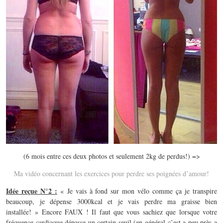
(6 mois entre ces deux photos et seulement 2kg de perdus!) =>
Ma vidéo concernant les exercices pour perdre ses poignées d’amour!
Idée reçue N°2 :
« Je vais à fond sur mon vélo comme ça je transpire
beaucoup, je dépense 3000kcal et je vais perdre ma graisse bien
installée! » Encore FAUX ! Il faut que vous sachiez que lorsque votre
fréquence cardiaque dépasse un certain seuil (en général c’est a peu près a