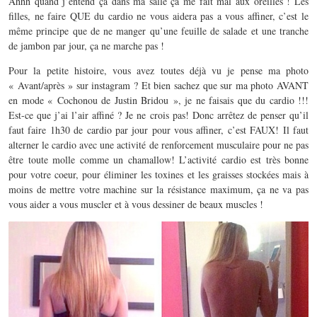
Ahhh quand j’entend ça dans ma salle ça me fait mal aux oreilles ! Les
filles, ne faire QUE du cardio ne vous aidera pas a vous affiner, c’est le
même principe que de ne manger qu’une feuille de salade et une tranche
de jambon par jour, ça ne marche pas !
Pour la petite histoire, vous avez toutes déjà vu je pense ma photo
« Avant/après » sur instagram ? Et bien sachez que sur ma photo AVANT
en mode « Cochonou de Justin Bridou », je ne faisais que du cardio !!!
Est-ce que j’ai l’air affiné ? Je ne crois pas! Donc arrêtez de penser qu’il
faut faire 1h30 de cardio par jour pour vous affiner, c’est FAUX! Il faut
alterner le cardio avec une activité de renforcement musculaire pour ne pas
être toute molle comme un chamallow! L’activité cardio est très bonne
pour votre coeur, pour éliminer les toxines et les graisses stockées mais à
moins de mettre votre machine sur la résistance maximum, ça ne va pas
vous aider a vous muscler et à vous dessiner de beaux muscles !