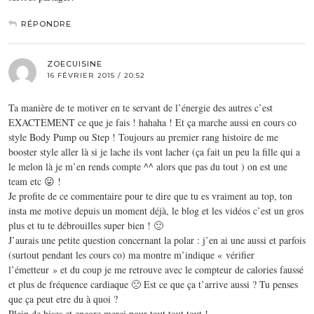
RÉPONDRE
ZOECUISINE
16 FÉVRIER 2015 / 20:52
Ta manière de te motiver en te servant de l’énergie des autres c’est
EXACTEMENT ce que je fais ! hahaha ! Et ça marche aussi en cours co
style Body Pump ou Step ! Toujours au premier rang histoire de me
booster style aller là si je lache ils vont lacher (ça fait un peu la fille qui a
le melon là je m’en rends compte ^^ alors que pas du tout ) on est une
team etc 😛 !
Je profite de ce commentaire pour te dire que tu es vraiment au top, ton
insta me motive depuis un moment déjà, le blog et les vidéos c’est un gros
plus et tu te débrouilles super bien ! 🙂
J’aurais une petite question concernant la polar : j’en ai une aussi et parfois
(surtout pendant les cours co) ma montre m’indique « vérifier
l’émetteur » et du coup je me retrouve avec le compteur de calories faussé
et plus de fréquence cardiaque 🙁 Est ce que ça t’arrive aussi ? Tu penses
que ça peut etre du à quoi ?
Plein de bises et encore merci pour tout tout tout !