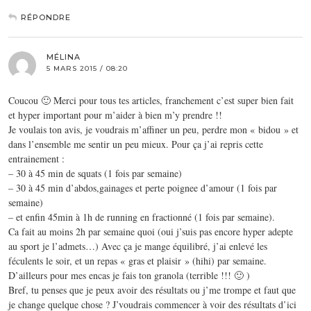
RÉPONDRE
MÉLINA
5 MARS 2015 / 08:20
Coucou 🙂 Merci pour tous tes articles, franchement c’est super bien fait
et hyper important pour m’aider à bien m’y prendre !!
Je voulais ton avis, je voudrais m’affiner un peu, perdre mon « bidou » et
dans l’ensemble me sentir un peu mieux. Pour ça j’ai repris cette
entrainement :
– 30 à 45 min de squats (1 fois par semaine)
– 30 à 45 min d’abdos,gainages et perte poignee d’amour (1 fois par
semaine)
– et enfin 45min à 1h de running en fractionné (1 fois par semaine).
Ca fait au moins 2h par semaine quoi (oui j’suis pas encore hyper adepte
au sport je l’admets…) Avec ça je mange équilibré, j’ai enlevé les
féculents le soir, et un repas « gras et plaisir » (hihi) par semaine.
D’ailleurs pour mes encas je fais ton granola (terrible !!! 🙂 )
Bref, tu penses que je peux avoir des résultats ou j’me trompe et faut que
je change quelque chose ? J’voudrais commencer à voir des résultats d’ici