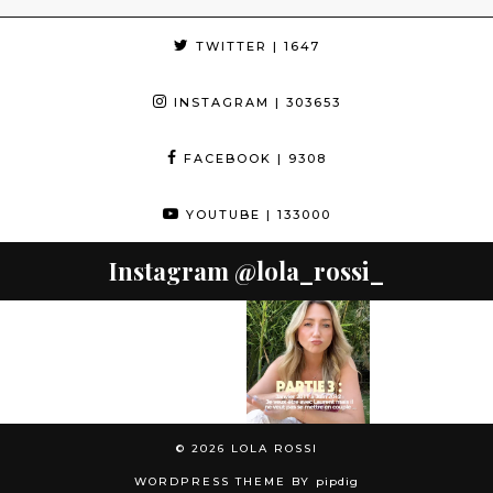
TWITTER
| 1647
INSTAGRAM
| 303653
FACEBOOK
| 9308
YOUTUBE
| 133000
Instagram
@lola_rossi_
© 2026
LOLA ROSSI
WORDPRESS THEME BY
pipdig