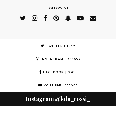
FOLLOW ME
TWITTER
| 1647
INSTAGRAM
| 303653
FACEBOOK
| 9308
YOUTUBE
| 133000
Instagram
@lola_rossi_