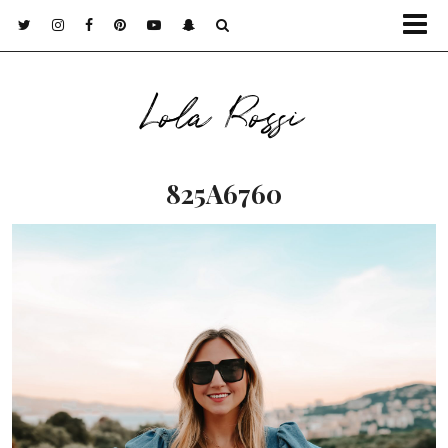
Lola Rossi
825A6760