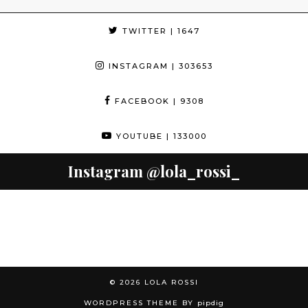
TWITTER
| 1647
INSTAGRAM
| 303653
FACEBOOK
| 9308
YOUTUBE
| 133000
Instagram
@lola_rossi_
© 2026
LOLA ROSSI
WORDPRESS THEME BY
pipdig