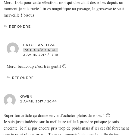
Merci Lola pour cette sélection, moi qui cherchait des robes depuis un
moment je suis ravie ! tu es magnifique au passage, la grossesse te va à
merveille ! bisous
RÉPONDRE
EATCLEANFIT2A
AUTEUR/AUTRICE
2 AVRIL 2017 / 19:18
Merci beaucoup c’est très gentil 🙂
RÉPONDRE
GWEN
2 AVRIL 2017 / 20:44
Super ton article ça donne envie d’acheter pleins de robes ! 🙂
Je suis juste indécise sur la meilleure taille à prendre puisque je suis
enceinte. Je n’ai pas encore pris trop de poids mais d’ici cet été forcément
que je serai plus grosse… Tu as commencé à changer la taille de tes