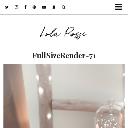
Lola Rossi
FullSizeRender-71