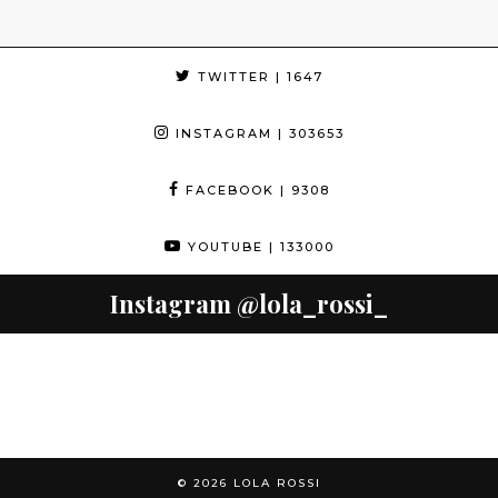
TWITTER
| 1647
INSTAGRAM
| 303653
FACEBOOK
| 9308
YOUTUBE
| 133000
Instagram
@lola_rossi_
© 2026
LOLA ROSSI