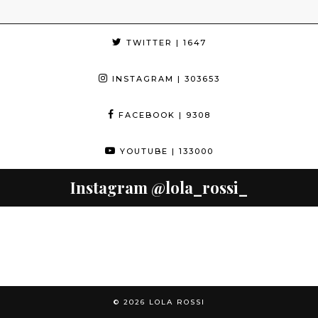
TWITTER
| 1647
INSTAGRAM
| 303653
FACEBOOK
| 9308
YOUTUBE
| 133000
Instagram
@lola_rossi_
© 2026
LOLA ROSSI