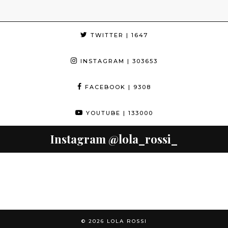
TWITTER
| 1647
INSTAGRAM
| 303653
FACEBOOK
| 9308
YOUTUBE
| 133000
Instagram
@lola_rossi_
© 2026
LOLA ROSSI