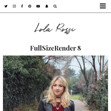
Lola Rossi
FullSizeRender 8