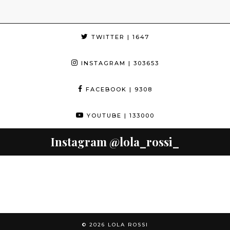
TWITTER
| 1647
INSTAGRAM
| 303653
FACEBOOK
| 9308
YOUTUBE
| 133000
Instagram
@lola_rossi_
© 2026
LOLA ROSSI