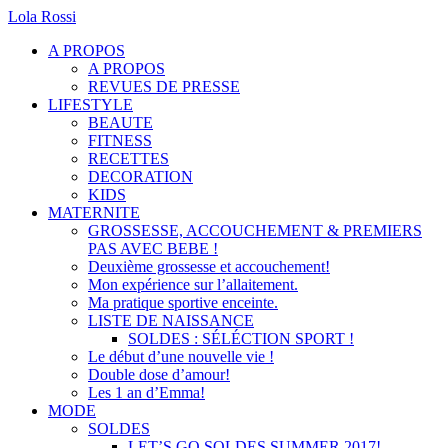
Lola Rossi
A PROPOS
A PROPOS
REVUES DE PRESSE
LIFESTYLE
BEAUTE
FITNESS
RECETTES
DECORATION
KIDS
MATERNITE
GROSSESSE, ACCOUCHEMENT & PREMIERS
PAS AVEC BEBE !
Deuxième grossesse et accouchement!
Mon expérience sur l’allaitement.
Ma pratique sportive enceinte.
LISTE DE NAISSANCE
SOLDES : SÉLÉCTION SPORT !
Le début d’une nouvelle vie !
Double dose d’amour!
Les 1 an d’Emma!
MODE
SOLDES
LET’S GO SOLDES SUMMER 2017!