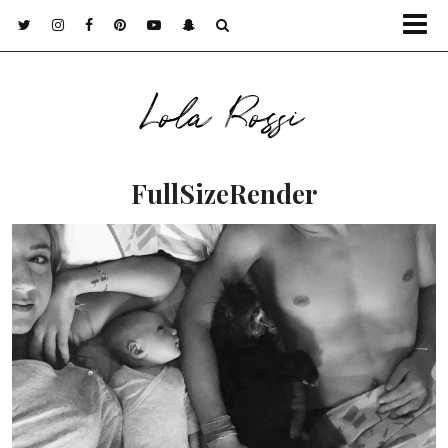
Lola Rossi
FullSizeRender