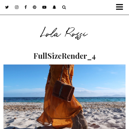
Lola Rossi
FullSizeRender_4