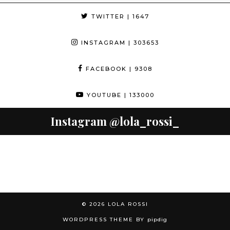
TWITTER
| 1647
INSTAGRAM
| 303653
FACEBOOK
| 9308
YOUTUBE
| 133000
Instagram
@lola_rossi_
© 2026
LOLA ROSSI
WORDPRESS THEME BY
pipdig