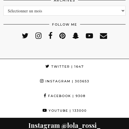
ARCHIVES
ARCHIVES
FOLLOW ME
TWITTER
| 1647
INSTAGRAM
| 303653
FACEBOOK
| 9308
YOUTUBE
| 133000
Instagram
@lola_rossi_