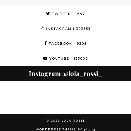
TWITTER
| 1647
INSTAGRAM
| 303653
FACEBOOK
| 9308
YOUTUBE
| 133000
Instagram
@lola_rossi_
© 2026
LOLA ROSSI
WORDPRESS THEME BY
pipdig