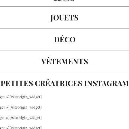
JOUETS
DÉCO
VÊTEMENTS
PETITES CRÉATRICES INSTAGRAM
get »]
[/siteorigin_widget]
get »]
[/siteorigin_widget]
get »]
[/siteorigin_widget]
get »]
[/siteorigin_widget]