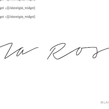
get »]
[/siteorigin_widget]
get »]
[/siteorigin_widget]
BLA