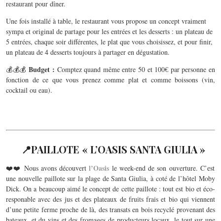
restaurant pour dîner.
Une fois installé à table, le restaurant vous propose un concept vraiment
sympa et original de partage pour les entrées et les desserts : un plateau de
5 entrées, chaque soir différentes, le plat que vous choisissez, et pour finir,
un plateau de 4 desserts toujours à partager en dégustation.
Budget :
💰💰💰
Comptez quand même entre 50 et 100€ par personne en
fonction de ce que vous prenez comme plat et comme boissons (vin,
cocktail ou eau).
📍
PAILLOTE « L’OASIS SANTA GIULIA »
l’Oasis
❤️❤️ Nous avons découvert
le week-end de son ouverture. C’est
une nouvelle paillote sur la plage de Santa Giulia, à coté de l’hôtel Moby
Dick. On a beaucoup aimé le concept de cette paillote : tout est bio et éco-
responable avec des jus et des plateaux de fruits frais et bio qui viennent
d’une petite ferme proche de là, des transats en bois recyclé provenant des
bateaux, et du vins et des fromages de producteurs locaux, le tout sur une