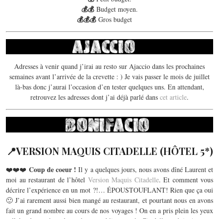
💰
💰
Budget moyen.
💰
💰
💰
Gros budget
.
Adresses à venir quand j’irai au resto sur Ajaccio dans les prochaines
semaines avant l’arrivée de la crevette : ) Je vais passer le mois de juillet
là-bas donc j’aurai l’occasion d’en tester quelques uns. En attendant,
retrouvez les adresses dont j’ai déjà parlé dans
cet article
.
📍VERSION MAQUIS CITADELLE (HÔTEL 5*)
Coup de coeur !
❤️❤️❤️
Il y a quelques jours, nous avons dîné Laurent et
moi au restaurant de l’hôtel
Version Maquis Citadelle
. Et comment vous
décrire l’expérience en un mot ?!… ÉPOUSTOUFLANT! Rien que ça oui
🙂 J’ai rarement aussi bien mangé au restaurant, et pourtant nous en avons
fait un grand nombre au cours de nos voyages ! On en a pris plein les yeux