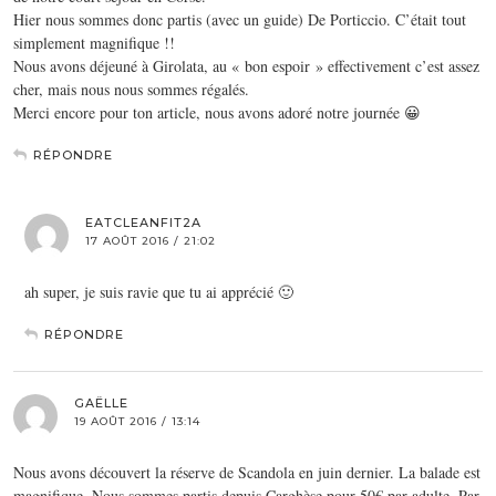
Hier nous sommes donc partis (avec un guide) De Porticcio. C’était tout
simplement magnifique !!
Nous avons déjeuné à Girolata, au « bon espoir » effectivement c’est assez
cher, mais nous nous sommes régalés.
Merci encore pour ton article, nous avons adoré notre journée 😀
RÉPONDRE
EATCLEANFIT2A
17 AOÛT 2016 / 21:02
ah super, je suis ravie que tu ai apprécié 🙂
RÉPONDRE
GAËLLE
19 AOÛT 2016 / 13:14
Nous avons découvert la réserve de Scandola en juin dernier. La balade est
magnifique. Nous sommes partis depuis Carghèse pour 50€ par adulte. Par