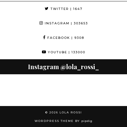
TWITTER
| 1647
INSTAGRAM
| 303653
FACEBOOK
| 9308
YOUTUBE
| 133000
Instagram
@lola_rossi_
© 2026
LOLA ROSSI
WORDPRESS THEME BY
pipdig