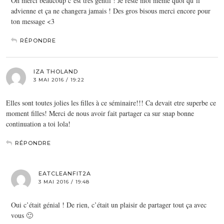
Oh merci beaucoup c’est très gentil ! Je reste moi même quoi qu’il
advienne et ça ne changera jamais ! Des gros bisous merci encore pour
ton message <3
RÉPONDRE
IZA THOLAND
3 MAI 2016 / 19:22
Elles sont toutes jolies les filles à ce séminaire!!! Ca devait etre superbe ce
moment filles! Merci de nous avoir fait partager ca sur snap bonne
continuation a toi lola!
RÉPONDRE
EATCLEANFIT2A
3 MAI 2016 / 19:48
Oui c’était génial ! De rien, c’était un plaisir de partager tout ça avec
vous 🙂