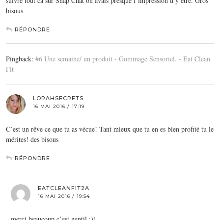
suivre tout ca sur Snap Chat on avais presque l’impression d’y être. Gros
bisous
RÉPONDRE
Pingback:
#6 Une semaine/ un produit - Gommage Sensoriel. - Eat Clean
Fit
LORAHSECRETS
16 MAI 2016 / 17:19
C’est un rêve ce que tu as vécue! Tant mieux que tu en es bien profité tu le
mérites! des bisous
RÉPONDRE
EATCLEANFIT2A
16 MAI 2016 / 19:54
merci beaucoup c’est gentil :))